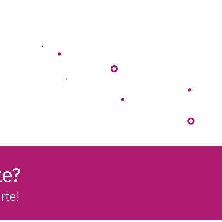
Menu
Team
Projecten
Wat we maken
Contact
te?
rte!