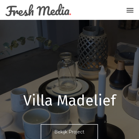
Skip
Menu
Men
to
main
content
Villa Madelief
Bekijk Project